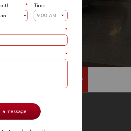
onth
*
Time
อร์ 2
9.00 AM
*
*
081 993 1242
เปิดบริการทุกวัน
d a message
เวลา 08.30-17.30 น.
ติดตามเราได้ทาง