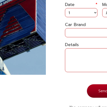
Date
*
M
อำนวยมอเตอร์ แ
Car Brand
Details
รก
บริการ
บทความ
แผนที่
ติดต่อ
อร์แอร์ 2
เมนู
Sen
ยงใหม่-ลำปาง ตำบลหนองป่าครั่ง
หน้าแรก
ชียงใหม่ เชียงใหม่ 50000