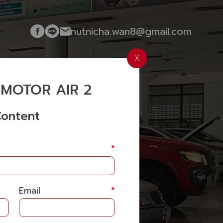
nutnicha.wan8@gmail.com
X
MOTOR AIR 2
ontent
*
Email
*
R AIR 2