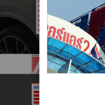
หน้าแ
อํานวยมอเต
452 ถนนเชี
อำเภอเมืองเ