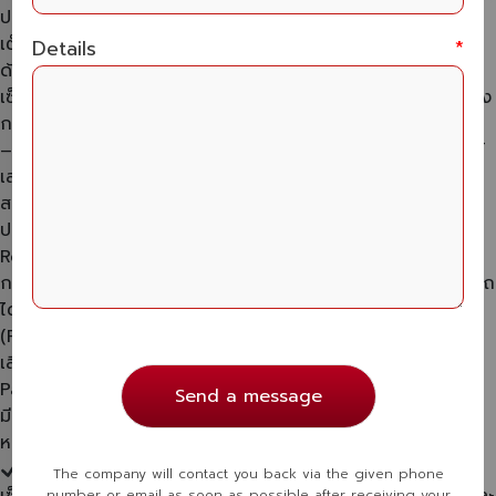
ประดับยนต์ & อุปกรณ์เสริม (Car Accessories & More) เติม
เต็มความสะดวกสบาย ปรับแต่งรถให้ใช้งานได้เต็มประสิทธิภาพ
Details
*
ด้วยอุปกรณ์เสริมมาตรฐานสูง
เสริมความปลอดภัย – ติดตั้ง
เซ็นเซอร์หน้า-หลังเพื่อช่วยจอด
อัปเกรดระบบไฟฟ้า – ปรับแต่ง
กระจกพับอัตโนมัติและอุปกรณ์อิเล็กทรอนิกส์
เพิ่มความหรูหรา
– ติดตั้งพรมปูพื้นรถยนต์คุณภาพสูง เรามี บริการติดตั้งอุปกรณ์
เสริมครบวงจรสำหรับรถยนต์ทุกประเภท เพื่อให้การขับขี่ของคุณ
สะดวกสบายและปลอดภัยมากยิ่งขึ้น รายละเอียดบริการแต่ละ
ประเภท เซ็นเซอร์หน้า-หลัง ช่วยจอดรถ (Parking Sensors &
Reverse Assist) ป้องกันการชน ลดอุบัติเหตุ เพิ่มความมั่นใจใน
การจอดรถ ด้วยระบบเซ็นเซอร์เตือนสิ่งกีดขวางที่ช่วยให้คุณจอดรถ
ได้ง่ายขึ้น
บริการติดตั้งเซ็นเซอร์จอดรถ
เซ็นเซอร์หลัง
(Rear Parking Sensors) – เตือนระยะห่างขณะถอยหลัง พร้อม
เสียงเตือนเมื่อเข้าใกล้สิ่งกีดขวาง
เซ็นเซอร์หน้า (Front
Parking Sensors) – ป้องกันการชนด้านหน้า เหมาะสำหรับรถที่
Send a message
มีหน้ารถยาวหรือขับขี่ในที่แคบ
ระบบเซ็นเซอร์พร้อมกล้องมอง
หลัง – เพิ่มกล้องช่วยถอยจอด แสดงภาพบนจอแสดงผลของรถ
ระบบแจ้งเตือนอัจฉริยะ – สามารถตั้งค่า ระดับความไวของ
The company will contact you back via the given phone
number or email as soon as possible after receiving your