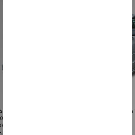
ระบบไฟฟ้ารถยนต์ ระบบไฟฟ้ารถยนต์ – บริการครบวงจร เพื่อการ
ขับขี่ที่มั่นใจ ระบบไฟฟ้ารถยนต์เป็นหัวใจสำคัญที่ช่วยให้ทุกฟังก์ชัน
ของรถทำงานได้อย่างราบรื่น ไม่ว่าจะเป็น ระบบชาร์จไฟ (ไดชาร์จ),
ระบบสตาร์ท (ไดสตาร์ท), แบตเตอรี่, กระจกไฟฟ้า, กลไกประตู ไป