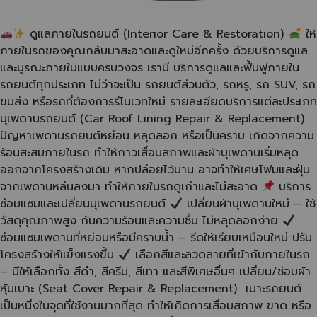
ดูแลภายในรถยนต์ (Interior Care & Restoration)
ให้
ภายในรถของคุณกลับมาสะอาดและดูใหม่อีกครั้ง ด้วยบริการดูแล
และบูรณะภายในแบบครบวงจร เรามี บริการดูแลและฟื้นฟูภายใน
รถยนต์ทุกประเภท ไม่ว่าจะเป็น รถยนต์ส่วนตัว, รถหรู, รถ SUV, รถ
ขนส่ง หรือรถที่ต้องการรีโนเวทใหม่ รายละเอียดบริการแต่ละประเภท
บุเพดานรถยนต์ (Car Roof Lining Repair & Replacement)
ปัญหาเพดานรถยนต์หย่อน หลุดลอก หรือเป็นคราบ เกิดจากความ
ร้อนสะสมภายในรถ ทำให้กาวเสื่อมสภาพและผ้าบุเพดานเริ่มหลุด
ออกจากโครงสร้างเดิม หากปล่อยไว้นาน อาจทำให้เศษโฟมและฝุ่น
จากเพดานหล่นลงมา ทำให้ภายในรถดูเก่าและไม่สะอาด
บริการ
ซ่อมแซมและเปลี่ยนบุเพดานรถยนต์
เปลี่ยนผ้าบุเพดานใหม่ – ใช้
วัสดุคุณภาพสูง กันความร้อนและความชื้น ไม่หลุดลอกง่าย
ซ่อมแซมเพดานที่หย่อนหรือมีคราบน้ำ – รีดให้เรียบเหมือนใหม่ ปรับ
โครงสร้างให้แข็งแรงขึ้น
เลือกสีและลวดลายที่เข้ากับภายในรถ
– มีให้เลือกทั้ง สีดำ, สีครีม, สีเทา และสีพิเศษอื่นๆ เปลี่ยน/ซ่อมผ้า
หุ้มเบาะ (Seat Cover Repair & Replacement) เบาะรถยนต์
เป็นหนึ่งในจุดที่ใช้งานมากที่สุด ทำให้เกิดการเสื่อมสภาพ ขาด หรือ