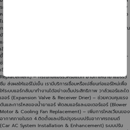
อะไหล่แอร์รถยนต์ (AC Parts Repair & Replacement) อะไหล่
ระบบแอร์เป็นหัวใจสำคัญที่ช่วยให้แอร์ทำงานได้อย่างมีประสิทธิภาพ
หากชิ้นส่วนใดเสื่อมสภาพหรือเสียหาย อาจทำให้แอร์เย็นช้าลง หรือ
ไม่เย็นเลย การซ่อมหรือเปลี่ยนอะไหล่ที่เหมาะสม จะช่วยให้ระบบแอร์
กลับมาทำงานได้เต็มประสิทธิภาพ ยืดอายุการใช้งาน และช่วยให้คุณ
ขับขี่อย่างสบายใจ บริการเปลี่ยนอะไหล่ระบบแอร์ คอมเพรสเซอร์
แอร์ (AC Compressor) – ซ่อมหรือเปลี่ยนคอมเพรสเซอร์แอร์ที่
เสื่อมสภาพ คอยล์เย็น ( Evaporator Coil) – ช่วยให้แอร์เย็นเร็ว
ขึ้นและทำงานได้เต็มประสิทธิภาพ คอยล์ร้อน (Condense Coil) –
ช่วยให้แอร์ระบายความร้อนได้ดีขึ้น ทำให้ระบบทำงานมีประสิทธิภาพ
เชื่อมท่อ หรือ เปลี่ยนท่อแอร์ (AC Pipe Welding &
Replacement) – กรณีท่อแอร์รั่วหรือแตก อาจทำให้น้ำยาแอร์รั่ว
ซึม ส่งผลให้แอร์ไม่เย็น เรามีบริการเชื่อมหรือเปลี่ยนท่อแอร์ใหม่เพื่อ
ให้ระบบแอร์กลับมาทำงานได้อย่างเต็มประสิทธิภาพ วาล์วแอร์และได
เออร์ (Expansion Valve & Receiver Drier) – ช่วยควบคุมแรง
ดันและการไหลของน้ำยาแอร์ พัดลมแอร์และมอเตอร์แอร์ (Blower
Motor & Cooling Fan Replacement) – เพิ่มการไหลเวียนของ
อากาศภายในรถ 4.ติดตั้งและปรับปรุงระบบปรับอากาศรถยนต์
(Car AC System Installation & Enhancement) ระบบปรับ