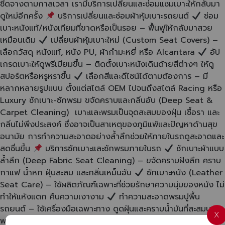
ซีดจางตามกาลเวลา เรามีบริการเปลี่ยนและซ่อมแซมเบาะให้กลับมา
ดูใหม่อีกครั้ง
บริการเปลี่ยนและซ่อมผ้าหุ้มเบาะรถยนต์
ซ่อม
เบาะหนังแท้/หนังเทียมที่ขาดหรือเป็นรอย – ฟื้นฟูให้กลับมาสวย
เหมือนเดิม
เปลี่ยนผ้าหุ้มเบาะใหม่ (Custom Seat Covers) –
เลือกวัสดุ หนังแท้, หนัง PU, ผ้ากำมะหยี่ หรือ Alcantara
อัป
เกรดเบาะให้ดูพรีเมียมขึ้น – ติดตั้งเบาะหนังเดินด้ายสีต่างๆ ให้ดู
สปอร์ตหรือหรูหราขึ้น
เลือกสีและดีไซน์ได้ตามต้องการ – มี
หลากหลายรูปแบบ ตั้งแต่สไตล์ OEM ไปจนถึงสไตล์ Racing หรือ
Luxury ซักเบาะ-ซักพรม ขจัดคราบและกลิ่นอับ (Deep Seat &
Carpet Cleaning) เบาะและพรมเป็นจุดสะสมของฝุ่น เชื้อรา และ
กลิ่นไม่พึงประสงค์ ซึ่งอาจเป็นสาเหตุของภูมิแพ้และปัญหาด้านสุข
อนามัย การทำความสะอาดอย่างล้ำลึกช่วยให้ภายในรถดูสะอาดและ
สดชื่นขึ้น
บริการซักเบาะและซักพรมภายในรถ
ซักเบาะผ้าแบบ
ล้ำลึก (Deep Fabric Seat Cleaning) – ขจัดคราบฝังลึก คราบ
กาแฟ น้ำหก ฝุ่นสะสม และกลิ่นเหม็นอับ
ซักเบาะหนัง (Leather
Seat Care) – ใช้ผลิตภัณฑ์เฉพาะที่ช่วยรักษาความนุ่มของหนัง ไม่
ทำให้แห้งแตก คืนความเงางาม
ทำความสะอาดพรมปูพื้น
รถยนต์ – ใช้เครื่องมือเฉพาะทาง ดูดฝุ่นและคราบน้ำมันที่สะสมบน
X
พรม