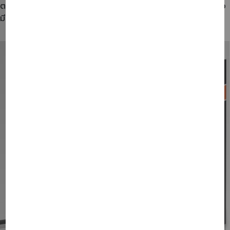
ตรวจจับการสั่นสะเทือน (Shock Sensor Alarm) – แจ้งเตือนเมื่อ
มีการพยายามงัดแงะ เปิดประตู หรือกระทบกระเทือนตัวรถ