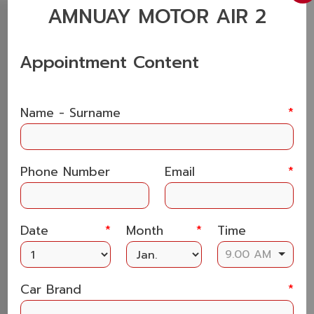
AMNUAY MOTOR AIR 2
รายละเอียดบริการแต่ละประเภท
Appointment Content
เครื่องเล่นติดรถยนต์ (Car Multimedia
Player)
Name - Surname
*
อัปเกรดเครื่องเล่นให้รองรับการเชื่อมต่อ Bluetooth,
Apple CarPlay และ Android Auto
Android Player
– เครื่องเล่นมัลติมีเดียที่ครบครัน
Phone Number
Email
*
รองรับอินเทอร์เน็ต ใช้งานแอปนำทาง และความบันเทิง
ผ่านหน้าจอสัมผัส รองรับ
YouTube, Google Maps,
Apple CarPlay และ Android Auto
Date
*
Month
*
Time
2 Din
– เครื่องเล่นระดับ
Hi-End
ให้คุณภาพเสียง
9.00 AM
คมชัด พร้อมฟังก์ชันล้ำสมัย รองรับการเชื่อมต่อสมาร์ท
โฟนและอุปกรณ์เสริมต่างๆ
Car Brand
*
1 Din
– เครื่องเล่นขนาดกะทัดรัด ติดตั้งได้ในรถทุก