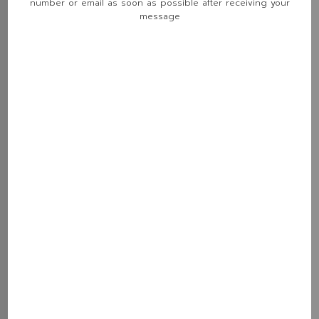
ให้เสียงหนักแน่น ฟังเพลงแนว EDM, Hip-Hop หรือ
number or email as soon as possible after receiving your
message
Rock ได้อรรถรสมากขึ้น
Amplifier (แอมป์ขยายเสียง)
– ช่วยเพิ่มพลังเสียง
ให้ดังกระหึ่มขึ้น ช่วยให้เสียงดังฟังชัดทุกย่านความถี่
DSP (Digital Signal Processor)
– ระบบปรับ
แต่งเสียงแบบดิจิทัล ช่วยจูนเสียงให้มีมิติเสียงที่สมบูรณ์
แบบ
ติดตั้งแผ่นซับเสียงแบบพรีเมียม –
ใช้วัสดุฉนวนกัน
เสียงมาตรฐานสูง เช่น Dynamat หรือ 3M
Soundproofing
ระบบกล้องรอบคัน (360° Camera)
ระบบกล้องรอบคันช่วยให้คุณสามารถมองเห็นสภาพ