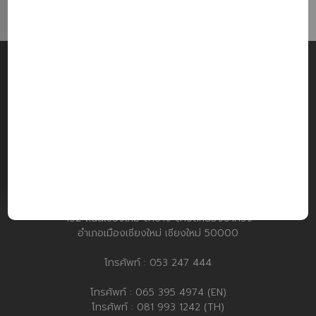
อํานวยมอเตอร์แอร์ 2
452 ถนนเชียงใหม่-ลำปาง ตำบลหนองป่าครั่ง
อำเภอเมืองเชียงใหม่ เชียงใหม่ 50000
โทรศัพท์ :
053 247 444
โทรศัพท์ :
065 395 4974 (EN)
โทรศัพท์ :
081 993 1242 (TH)