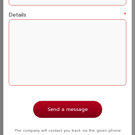
รุ่น ออกแบบให้เหมาะกับพื้นที่ติดตั้งภายในรถ พร้อม
ฟังก์ชันพื้นฐานครบครัน
Details
*
ระบบเครื่องเสียงรถยนต์ (Car Audio
System)
การมีระบบเสียงที่ดีช่วยให้การเดินทางของคุณเพลิดเพลิน
และเต็มไปด้วยอรรถรส เรามีบริการติดตั้งและปรับแต่ง
เสียงให้เหมาะสมกับรสนิยมการฟังของคุณ ไม่ว่าคุณจะ
ต้องการเสียงเบสหนักแน่น หรือเสียงร้องคมชัดระดับสตูดิ
โอ
Speaker (ลำโพง)
– อัปเกรดลำโพงจากโรงงาน
เป็นลำโพงคุณภาพสูง ให้เสียงที่ใสและชัดเจนกว่าเดิม
Send a message
รองรับทุกแนวเพลง
Subwoofer (ซับวูฟเฟอร์)
– เพิ่มมิติของเสียงเบส
The company will contact you back via the given phone